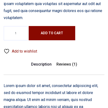
ipsam voluptatem quia voluptas sit aspernatur aut odit aut
fugit, sed quia consequuntur magni dolores eos qui ratione
voluptatem.
ADD TO CART
Warning
:
Undefined
variable
$label
Add to wishlist
in
/home/shaktiengineerco/public_html/wp-
content/themes/bildpress/woocommerce/global/quantity-
Description
Reviews (1)
input.php
on
line
44
Lorem ipsum dolor sit amet, consectetur adipisicing elit,
sed do eiusmod tempor incididunt ut labore et dolore
magna aliqua. Ut enim ad minim veniam, quis nostrud
exercitation ullamco laboris nisi ut aliquip ex ea