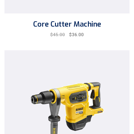
Core Cutter Machine
Original
Current
$
45.00
$
36.00
price
price
was:
is:
$45.00.
$36.00.